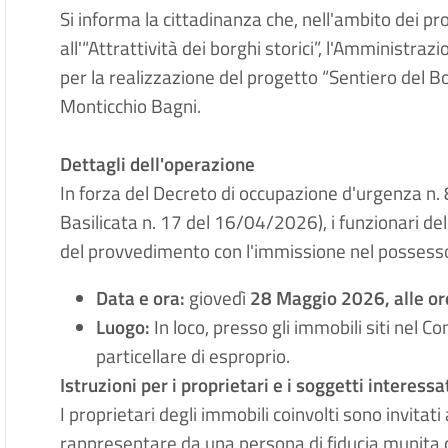
Si informa la cittadinanza che, nell'ambito dei p
all'“Attrattività dei borghi storici”, l'Amministr
per la realizzazione del progetto “Sentiero del B
Monticchio Bagni.
Dettagli dell'operazione
In forza del Decreto di occupazione d'urgenza n.
Basilicata n. 17 del 16/04/2026), i funzionari de
del provvedimento con l'immissione nel possesso 
Data e ora:
giovedì
28 Maggio 2026, alle o
Luogo:
In loco, presso gli immobili siti nel C
particellare di esproprio.
Istruzioni per i proprietari e i soggetti interessa
I proprietari degli immobili coinvolti sono invitat
rappresentare da una persona di fiducia munita d