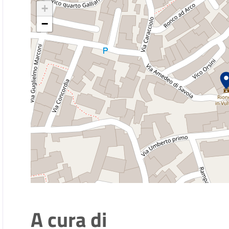
+
−
A cura di