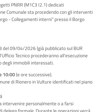
rogetti PNRR (M1C3 I2.1) dedicati
azione Comunale sta procedendo con gli interventi
orgo - Collegamenti interni” presso il Borgo
 8 del 09/04/2026 (già pubblicato sul BUR
ll'Ufficio Tecnico procederanno all'esecuzione
degli immobili interessati.
re 10:00
(e ore successive).
omune di Rionero in Vulture identificati nel piano
ti
i a intervenire personalmente o a farsi
i delega formale. Durante le operazioni verrà