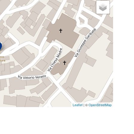
Leaflet
| ©
OpenStreetMap