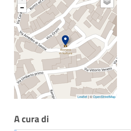
−
Leaflet
| ©
OpenStreetMap
A cura di