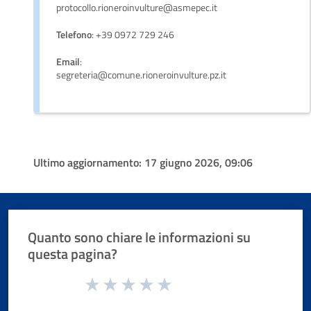
protocollo.rioneroinvulture@asmepec.it
Telefono
: +39 0972 729 246
Email
:
segreteria@comune.rioneroinvulture.pz.it
Ultimo aggiornamento:
17 giugno 2026, 09:06
Quanto sono chiare le informazioni su
questa pagina?
Valuta da 1 a 5 stelle la pagina
Valuta 1 stelle su 5
Valuta 2 stelle su 5
Valuta 3 stelle su 5
Valuta 4 stelle su 5
Valuta 5 stelle su 5