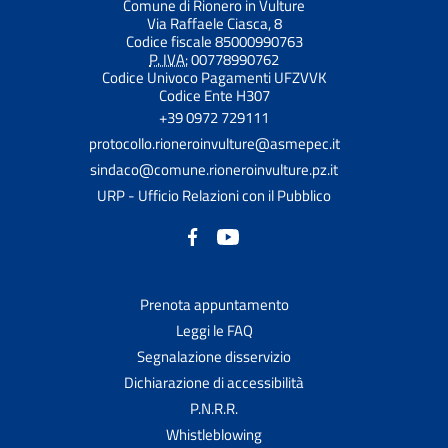
Comune di Rionero in Vulture
Via Raffaele Ciasca, 8
Codice fiscale 85000990763
P. IVA:
00778990762
Codice Univoco Pagamenti UFZVVK
Codice Ente H307
+39 0972 729111
protocollo.rioneroinvulture@asmepec.it
sindaco@comune.rioneroinvulture.pz.it
URP - Ufficio Relazioni con il Pubblico
Prenota appuntamento
Leggi le FAQ
Segnalazione disservizio
Dichiarazione di accessibilità
P.N.R.R.
Whistleblowing