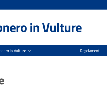
nero in Vulture
onero in Vulture
Regolamenti
e