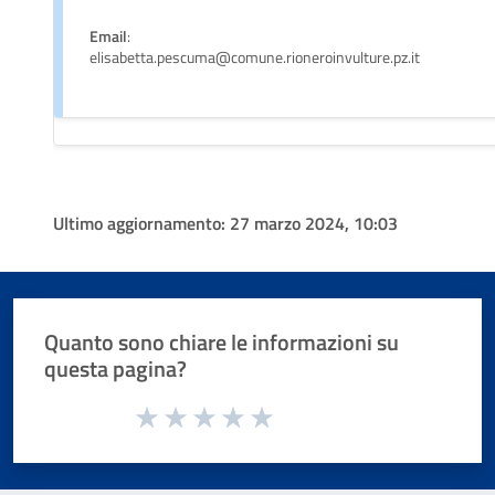
Email
:
elisabetta.pescuma@comune.rioneroinvulture.pz.it
Ultimo aggiornamento:
27 marzo 2024, 10:03
Quanto sono chiare le informazioni su
questa pagina?
Valuta da 1 a 5 stelle la pagina
Valuta 1 stelle su 5
Valuta 2 stelle su 5
Valuta 3 stelle su 5
Valuta 4 stelle su 5
Valuta 5 stelle su 5