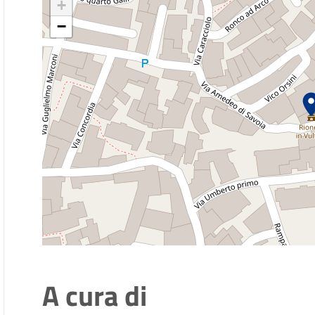
+
−
A cura di