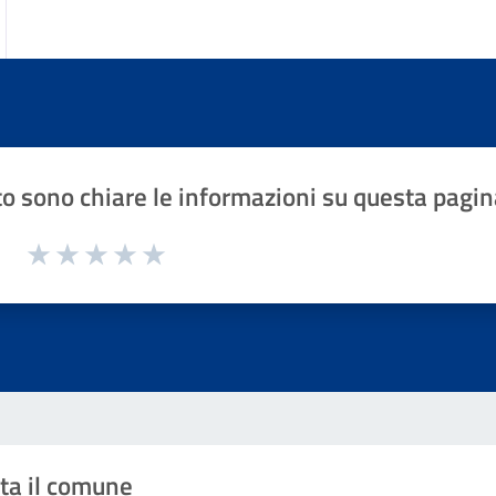
o sono chiare le informazioni su questa pagin
1 a 5 stelle la pagina
Valuta 1 stelle su 5
Valuta 2 stelle su 5
Valuta 3 stelle su 5
Valuta 4 stelle su 5
Valuta 5 stelle su 5
ta il comune