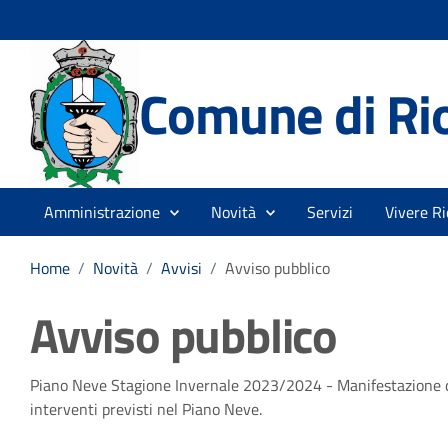
Comune di Rio
Amministrazione
Novità
Servizi
Vivere Ri
Home
/
Novità
/
Avvisi
/
Avviso pubblico
Avviso pubblico
Dettagli della notizia
Piano Neve Stagione Invernale 2023/2024 - Manifestazione di 
interventi previsti nel Piano Neve.