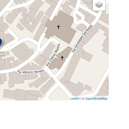
Leaflet
| ©
OpenStreetMap