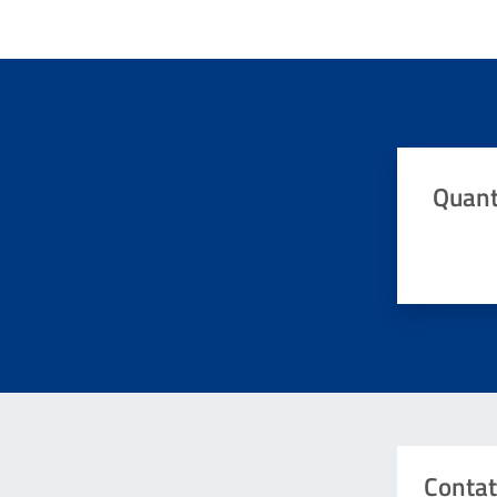
Quant
Valuta da 
Contat