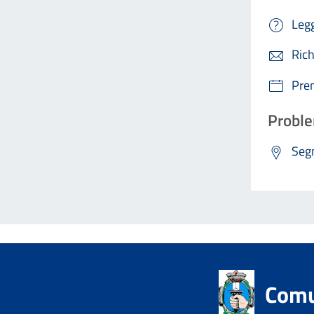
Legg
Rich
Pre
Proble
Segn
Comu