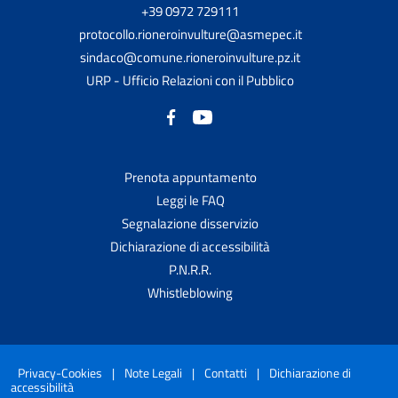
+39 0972 729111
protocollo.rioneroinvulture@asmepec.it
sindaco@comune.rioneroinvulture.pz.it
URP - Ufficio Relazioni con il Pubblico
Prenota appuntamento
Leggi le FAQ
Segnalazione disservizio
Dichiarazione di accessibilità
P.N.R.R.
Whistleblowing
Privacy-Cookies
|
Note Legali
|
Contatti
|
Dichiarazione di
accessibilità