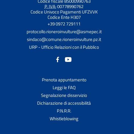
Codice fiscale 85000990763
P. IVA:
00778990762
Codice Univoco Pagamenti UFZVVK
Codice Ente H307
+39 0972 729111
protocollo.rioneroinvulture@asmepec.it
sindaco@comune.rioneroinvulture.pz.it
URP - Ufficio Relazioni con il Pubblico
Prenota appuntamento
Leggi le FAQ
Segnalazione disservizio
Dichiarazione di accessibilità
P.N.R.R.
Whistleblowing