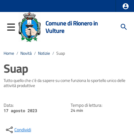
Comune di Rionero in
Vulture
Home
/
Novità
/
Notizie
/
Suap
Suap
Dettagli della notizia
Tutto quello che c'è da sapere su come funziona lo sportello unico delle
attività produttive
Data:
Tempo di lettura:
24 min
17 agosto 2023
Condividi