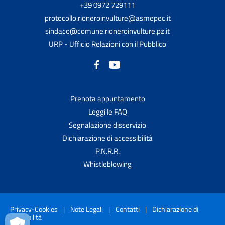
+39 0972 729111
protocollo.rioneroinvulture@asmepec.it
sindaco@comune.rioneroinvulture.pz.it
URP - Ufficio Relazioni con il Pubblico
Prenota appuntamento
Leggi le FAQ
Segnalazione disservizio
Dichiarazione di accessibilità
P.N.R.R.
Whistleblowing
Privacy-Cookies
|
Note Legali
|
Contatti
|
Dichiarazione di
accessibilità