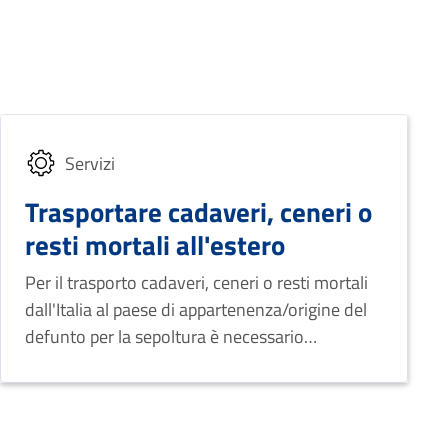
Servizi
Trasportare cadaveri, ceneri o
resti mortali all'estero
Per il trasporto cadaveri, ceneri o resti mortali
dall'Italia al paese di appartenenza/origine del
defunto per la sepoltura è necessario
conseguire l'autorizzazione per l'estradizione
(detta anche passaporto mortuario) previa
richiesta documentata all'Ufficio di Stato Civile
del comune del decesso o del comune ove il