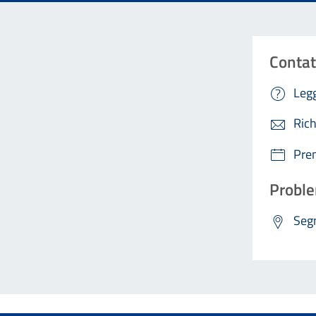
Contat
Legg
Rich
Pre
Proble
Segn