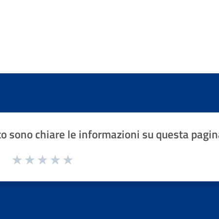
o sono chiare le informazioni su questa pagin
1 a 5 stelle la pagina
Valuta 1 stelle su 5
Valuta 2 stelle su 5
Valuta 3 stelle su 5
Valuta 4 stelle su 5
Valuta 5 stelle su 5