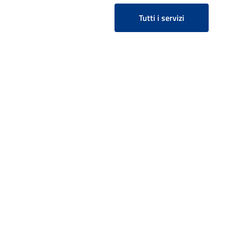
cadavere è stato rinvenuto.
Tutti i servizi