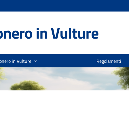
nero in Vulture
onero in Vulture
Regolamenti