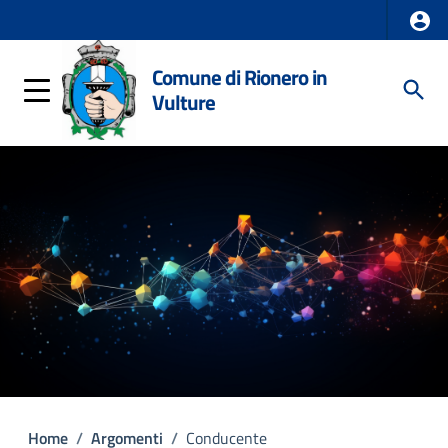
Comune di Rionero in
Vulture
Home
/
Argomenti
/
Conducente