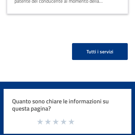
patente del conducente al momento della
commessa violazione.
Tutti i servizi
Quanto sono chiare le informazioni su
questa pagina?
Valuta da 1 a 5 stelle la pagina
Valuta 1 stelle su 5
Valuta 2 stelle su 5
Valuta 3 stelle su 5
Valuta 4 stelle su 5
Valuta 5 stelle su 5