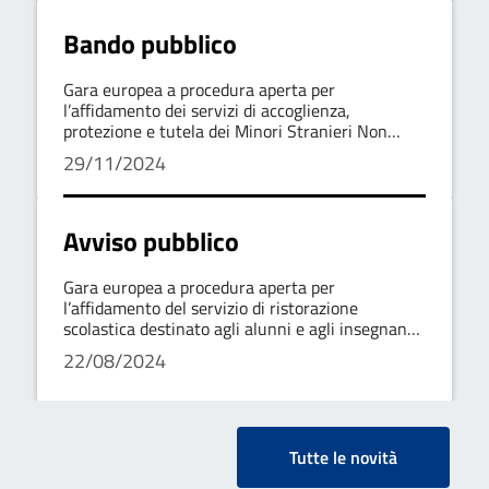
Bando pubblico
Gara europea a procedura aperta per
l’affidamento dei servizi di accoglienza,
protezione e tutela dei Minori Stranieri Non
Accompagnati – Progetto SAI (Prog. 897-PR-2)
29/11/2024
Comune di Rionero in Vulture (PZ)
Avviso pubblico
Gara europea a procedura aperta per
l’affidamento del servizio di ristorazione
scolastica destinato agli alunni e agli insegnanti
degli istituti del Comune di Rionero in Vulture
22/08/2024
(PZ)
Tutte le novità