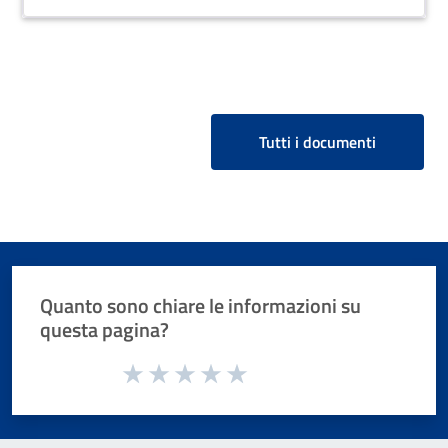
Tutti i documenti
Quanto sono chiare le informazioni su
questa pagina?
Valuta da 1 a 5 stelle la pagina
Valuta 1 stelle su 5
Valuta 2 stelle su 5
Valuta 3 stelle su 5
Valuta 4 stelle su 5
Valuta 5 stelle su 5