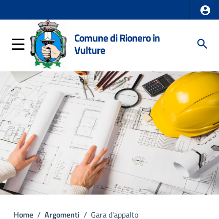
Comune di Rionero in
Vulture
Home
/
Argomenti
/
Gara d'appalto