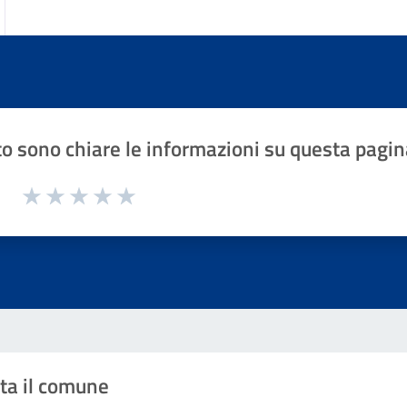
o sono chiare le informazioni su questa pagin
1 a 5 stelle la pagina
Valuta 1 stelle su 5
Valuta 2 stelle su 5
Valuta 3 stelle su 5
Valuta 4 stelle su 5
Valuta 5 stelle su 5
ta il comune