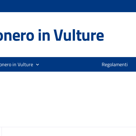
nero in Vulture
onero in Vulture
Regolamenti