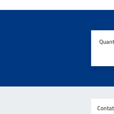
Quant
Valuta da 
Contat