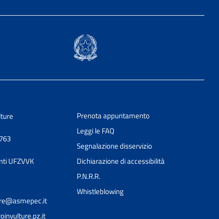
Prenota appuntamento
lture
Leggi le FAQ
0763
Segnalazione disservizio
nti UFZVVK
Dichiarazione di accessibilità
P.N.R.R.
Whistleblowing
ture@asmepec.it
nvulture.pz.it