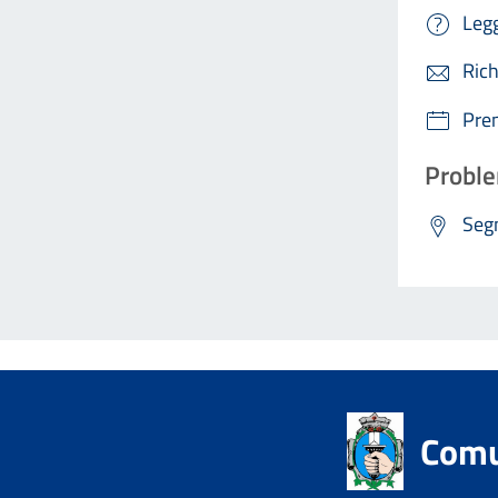
Legg
Rich
Pre
Proble
Segn
Comu