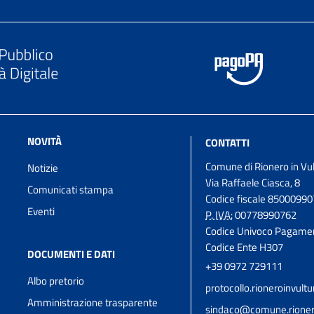
NOVITÀ
CONTATTI
Comune di Rionero in Vu
Notizie
Via Raffaele Ciasca, 8
Comunicati stampa
Codice fiscale 8500099
Eventi
P. IVA:
00778990762
Codice Univoco Pagame
Codice Ente H307
DOCUMENTI E DATI
+39 0972 729111
Albo pretorio
protocollo.rioneroinvul
Amministrazione trasparente
sindaco@comune.rioneroi