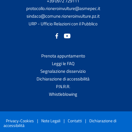
+39 0972 729111
protocollo.rioneroinvulture@asmepec.it
sindaco@comune.rioneroinvulture.pz.it
URP - Ufficio Relazioni con il Pubblico
Prenota appuntamento
Leggi le FAQ
Segnalazione disservizio
Dichiarazione di accessibilità
P.N.R.R.
Whistleblowing
Privacy-Cookies
|
Note Legali
|
Contatti
|
Dichiarazione di
accessibilità