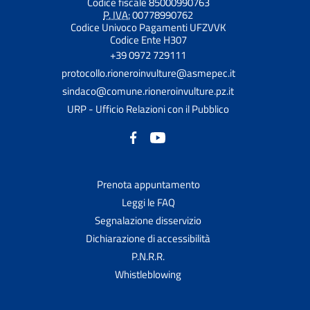
Codice fiscale 85000990763
P. IVA:
00778990762
Codice Univoco Pagamenti UFZVVK
Codice Ente H307
+39 0972 729111
protocollo.rioneroinvulture@asmepec.it
sindaco@comune.rioneroinvulture.pz.it
URP - Ufficio Relazioni con il Pubblico
Prenota appuntamento
Leggi le FAQ
Segnalazione disservizio
Dichiarazione di accessibilità
P.N.R.R.
Whistleblowing