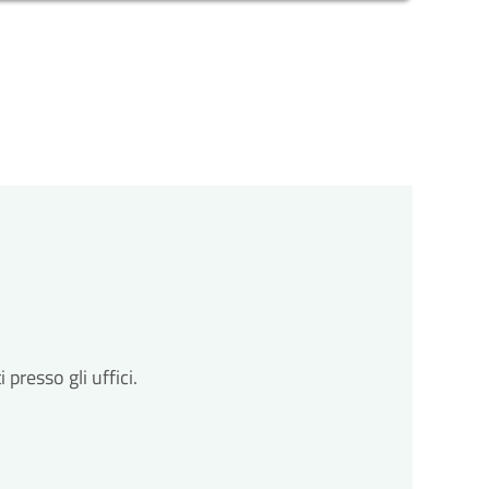
omune avvia il procedimento e prenderà in carico la
zioni
cessarie integrazioni. Il comune ti invierà una
ll'avvio del procedimento.
to
resso gli uffici.
so entro un massimo di 30 giorni dalla