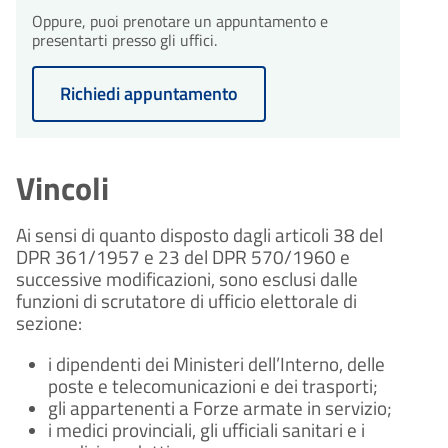
procedimento
giorni
Oppure, puoi prenotare un appuntamento e
30
Il procedimento amministrativo
Conclusione del
presentarti presso gli uffici.
sarà concluso entro un massimo
procedimento
giorni
di 30 giorni dalla presentazione
Il procedimento amministrativo
dell'istanza.
Richiedi appuntamento
sarà concluso entro un massimo
di 30 giorni dalla presentazione
dell'istanza.
Vincoli
Ai sensi di quanto disposto dagli articoli 38 del
DPR 361/1957 e 23 del DPR 570/1960 e
successive modificazioni, sono esclusi dalle
funzioni di scrutatore di ufficio elettorale di
sezione:
i dipendenti dei Ministeri dell’Interno, delle
poste e telecomunicazioni e dei trasporti;
gli appartenenti a Forze armate in servizio;
i medici provinciali, gli ufficiali sanitari e i